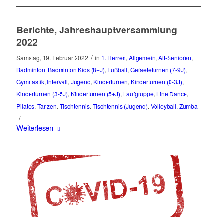
Berichte, Jahreshauptversammlung
2022
/
Samstag, 19. Februar 2022
in
1. Herren
,
Allgemein
,
Alt-Senioren
,
Badminton
,
Badminton Kids (8+J)
,
Fußball
,
Geraeteturnen (7-9J)
,
Gymnastik
,
Intervall
,
Jugend
,
Kinderturnen
,
Kinderturnen (0-3J)
,
Kinderturnen (3-5J)
,
Kinderturnen (5+J)
,
Laufgruppe
,
Line Dance
,
Pilates
,
Tanzen
,
Tischtennis
,
Tischtennis (Jugend)
,
Volleyball
,
Zumba
/
Weiterlesen