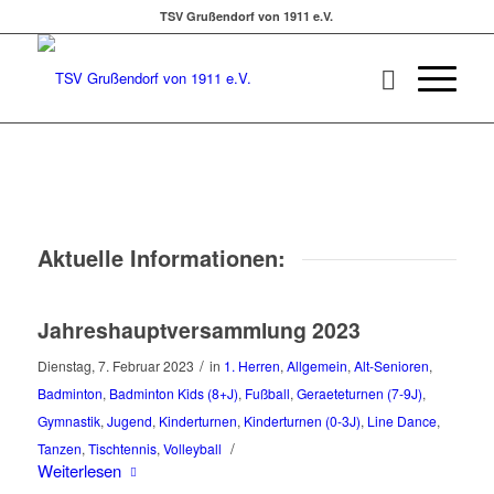
TSV Grußendorf von 1911 e.V.
Aktuelle Informationen:
Jahreshauptversammlung 2023
/
Dienstag, 7. Februar 2023
in
1. Herren
,
Allgemein
,
Alt-Senioren
,
Badminton
,
Badminton Kids (8+J)
,
Fußball
,
Geraeteturnen (7-9J)
,
Gymnastik
,
Jugend
,
Kinderturnen
,
Kinderturnen (0-3J)
,
Line Dance
,
/
Tanzen
,
Tischtennis
,
Volleyball
Weiterlesen