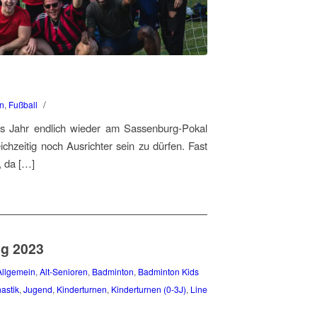
/
en
,
Fußball
es Jahr endlich wieder am Sassenburg-Pokal
chzeitig noch Ausrichter sein zu dürfen. Fast
 da […]
g 2023
Allgemein
,
Alt-Senioren
,
Badminton
,
Badminton Kids
astik
,
Jugend
,
Kinderturnen
,
Kinderturnen (0-3J)
,
Line