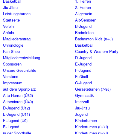
Basketball
1. Herren
Jiu-Jitsu
2. Herren
Leistungsturnen
Allgemein
Startseite
Alt-Senioren
Verein
B-Jugend
Anfahrt
Badminton
Mitgliederantrag
Badminton Kids (8+J)
Chronologie
Basketball
Fan-Shop
Country & Western-Party
Mitgliederentwicklung
D-Jugend
Sponsoren
E-Jugend
Unsere Geschichte
F-Jugend
Vorstand
Fußball
Impressum
G-Jugend
auf dem Sportplatz
Geraeteturnen (7-9J)
Alte Herren (Ü32)
Gymnastik
Altsenioren (Ü40)
Intervall
D-Jugend (U12)
Jiu-Jitsu
E-Jugend (U11)
Jugend
F-Jugend (U9)
Kinderturnen
F-Jugend
Kinderturnen (0-3J)
in der Sporthalle
Kinderturnen (3-5J)