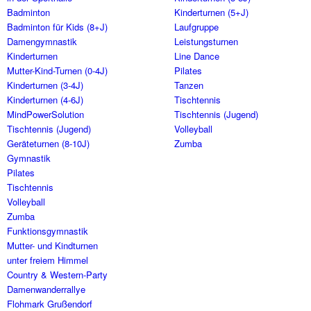
Badminton
Kinderturnen (5+J)
Badminton für Kids (8+J)
Laufgruppe
Damengymnastik
Leistungsturnen
Kinderturnen
Line Dance
Mutter-Kind-Turnen (0-4J)
Pilates
Kinderturnen (3-4J)
Tanzen
Kinderturnen (4-6J)
Tischtennis
MindPowerSolution
Tischtennis (Jugend)
Tischtennis (Jugend)
Volleyball
Geräteturnen (8-10J)
Zumba
Gymnastik
Pilates
Tischtennis
Volleyball
Zumba
Funktionsgymnastik
Mutter- und Kindturnen
unter freiem Himmel
Country & Western-Party
Damenwanderrallye
Flohmark Grußendorf