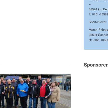
–
38524 Grußen
T: 0151-1558
Spartenleiter
Marco Schap
38524 Sasse
H: 0151-1060
Sponsore