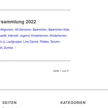
ersammlung 2022
,
Allgemein
,
Alt-Senioren
,
Badminton
,
Badminton Kids
astik
,
Intervall
,
Jugend
,
Kinderturnen
,
Kinderturnen
5+J)
,
Laufgruppe
,
Line Dance
,
Pilates
,
Tanzen
,
/
ll
,
Zumba
Seite 1 von 5
SEITEN
KATEGORIEN