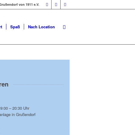
Grußendorf von 1911 e.V.
t
Spaß
Nach Location
ren
9:00 – 20:30 Uhr
anlage in Grußendorf