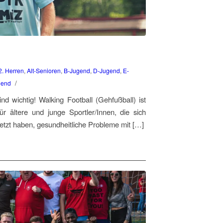
2. Herren
,
Alt-Senioren
,
B-Jugend
,
D-Jugend
,
E-
/
gend
d wichtig! Walking Football (Gehfußball) ist
für ältere und junge Sportler/Innen, die sich
letzt haben, gesundheitliche Probleme mit […]