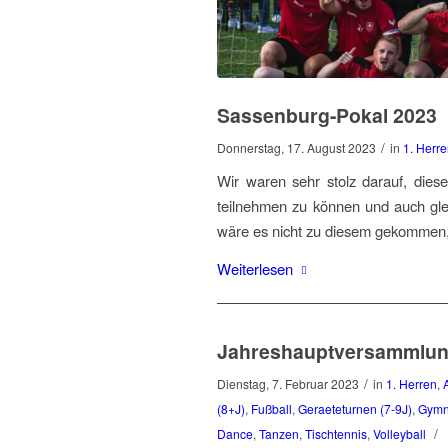
Sassenburg-Pokal 2023
/
Donnerstag, 17. August 2023
in
1. Herr
Wir waren sehr stolz darauf, dies
teilnehmen zu können und auch glei
wäre es nicht zu diesem gekommen,
Weiterlesen
Jahreshauptversammlun
/
Dienstag, 7. Februar 2023
in
1. Herren
,
(8+J)
,
Fußball
,
Geraeteturnen (7-9J)
,
Gymn
/
Dance
,
Tanzen
,
Tischtennis
,
Volleyball