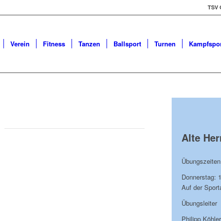
TSV 
Verein
Fitness
Tanzen
Ballsport
Turnen
Kampfspor
Alte Her
Übungszeiten
Donnerstag: 1
Auf der Sport
Übungsleiter
Philipp Köhler