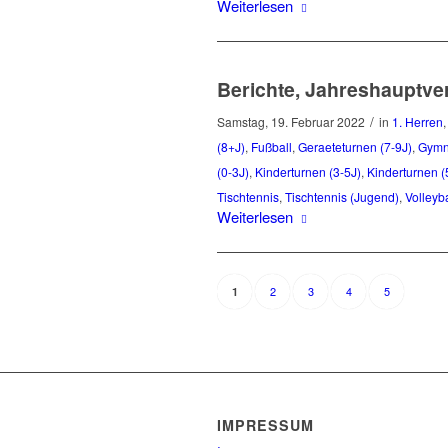
Weiterlesen
Berichte, Jahreshauptv
/
Samstag, 19. Februar 2022
in
1. Herren
(8+J)
,
Fußball
,
Geraeteturnen (7-9J)
,
Gymn
(0-3J)
,
Kinderturnen (3-5J)
,
Kinderturnen (
Tischtennis
,
Tischtennis (Jugend)
,
Volleyba
Weiterlesen
2
3
4
5
1
IMPRESSUM