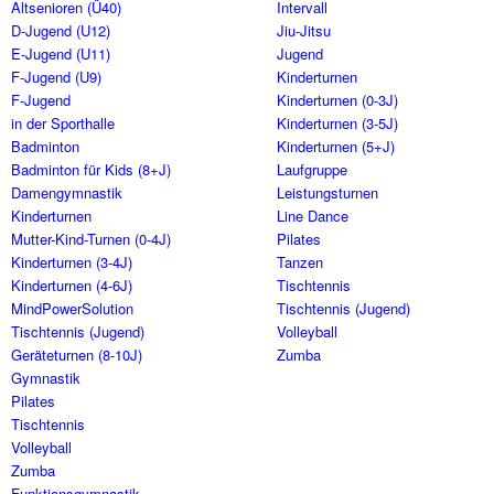
Altsenioren (Ü40)
Intervall
D-Jugend (U12)
Jiu-Jitsu
E-Jugend (U11)
Jugend
F-Jugend (U9)
Kinderturnen
F-Jugend
Kinderturnen (0-3J)
in der Sporthalle
Kinderturnen (3-5J)
Badminton
Kinderturnen (5+J)
Badminton für Kids (8+J)
Laufgruppe
Damengymnastik
Leistungsturnen
Kinderturnen
Line Dance
Mutter-Kind-Turnen (0-4J)
Pilates
Kinderturnen (3-4J)
Tanzen
Kinderturnen (4-6J)
Tischtennis
MindPowerSolution
Tischtennis (Jugend)
Tischtennis (Jugend)
Volleyball
Geräteturnen (8-10J)
Zumba
Gymnastik
Pilates
Tischtennis
Volleyball
Zumba
Funktionsgymnastik