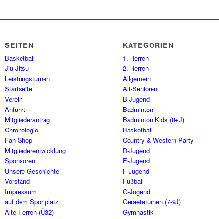
SEITEN
KATEGORIEN
Basketball
1. Herren
Jiu-Jitsu
2. Herren
Leistungsturnen
Allgemein
Startseite
Alt-Senioren
Verein
B-Jugend
Anfahrt
Badminton
Mitgliederantrag
Badminton Kids (8+J)
Chronologie
Basketball
Fan-Shop
Country & Western-Party
Mitgliederentwicklung
D-Jugend
Sponsoren
E-Jugend
Unsere Geschichte
F-Jugend
Vorstand
Fußball
Impressum
G-Jugend
auf dem Sportplatz
Geraeteturnen (7-9J)
Alte Herren (Ü32)
Gymnastik