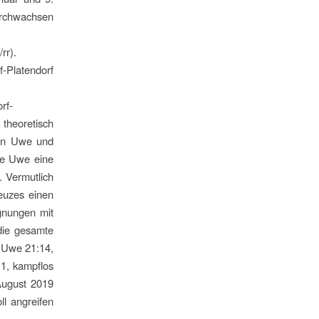
rchwachsen
rr).
-Platendorf
rf-
 theoretisch
ern Uwe und
te Uwe eine
. Vermutlich
reuzes einen
egnungen mit
 die gesamte
: Uwe 21:14,
11, kampflos
August 2019
ll angreifen