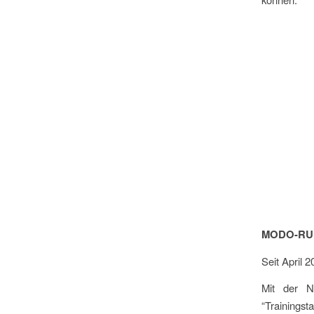
MODO-RUN
Seit April 
Mit der N
“Training