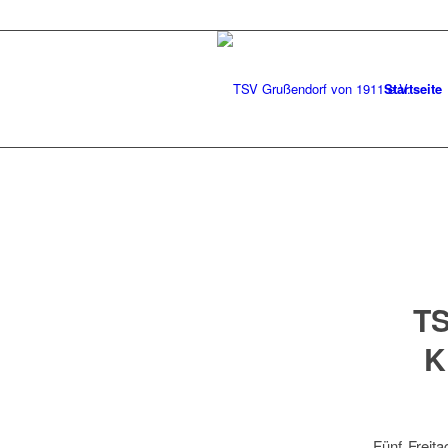
Startseite
TS
K
Fünf Freit