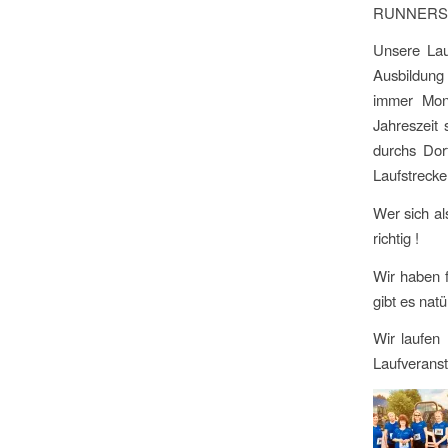
RUNNERS &
Unsere Lau
Ausbildung u
immer Mon
Jahreszeit
durchs Dor
Laufstrecke
Wer sich al
richtig !
Wir haben f
gibt es nat
Wir laufen
Laufveransta