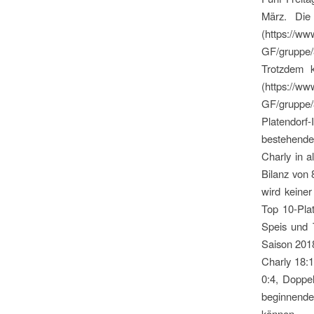
März. Die
(https://ww
GF/gruppe/
Trotzdem k
(https://ww
GF/gruppe/
Platendorf-
bestehende
Charly in 
Bilanz von 
wird keiner
Top 10-Plat
Speis und T
Saison 2018
Charly 18:1
0:4, Doppe
beginnenden
können.