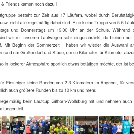
 Friends kamen noch dazu !
fgruppe besteht zur Zeit aus 17 Läufern, wobei durch Berufstätigke
sw. nicht alle regelmäßig dabei sind. Eine kleine Truppe von 5-6 Läufer
tags und Donnerstags um 19.00 Uhr an der Schule. Während d
 sind wir mit unseren Laufwegen sehr eingeschränkt, da bleiben nur
f. Mit Beginn der Sommerzeit haben wir wieder die Auswahl an
n rund um Grußendorf und Stüde, um so Kilometer für Kilometer abzu
so in lockerer Atmosphäre sportlich etwas betätigen möchte, der ist b
ür Einsteiger kleine Runden von 2-3 Kilometern im Angebot, für vers
ürlich auch größere Runden bis zu 10 km und mehr.
 regelmäßig beim Laufcup Gifhorn-Wolfsburg mit und nehmen auch
ltungen teil.