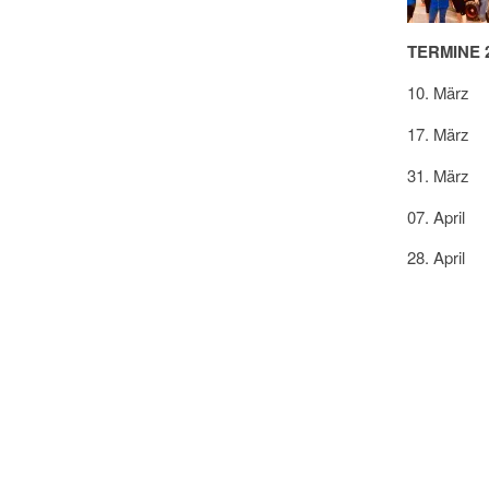
TERMINE 
10. Mär
17. März L
31. März
07. Ap
28. Apr