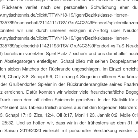
 Rückserie verlief nach der personellen Schwächung eher du
w.mytischtennis.de/clicktt/TTVN/18-19/ligen/Bezirksklasse-Herren-
335789/mannschaft/2114111/TSV-Gru%C3%9Fendorf/spielerbilanzen/
onnten wir uns durch unseren einzigen 9:7-Erfolg über Neudorf
w.mytischtennis.de/clicktt/TTVN/18-19/ligen/Bezirksklasse-Herren-
335789/spielbericht/11421193/TSV-Gru%C3%9Fendorf-vs-TuS-Neudo
II) bereits im vorletzten Spiel Platz 7 sichern und uns damit aller noch
n Abstiegssorgen entledigen. Schapi blieb mit seinen Doppelpartn
allen sieben Matches der Rückrunde ungeschlagen. Im Einzel erreich
8:9, Charly 8:8, Schapi 9:6, Oli errang 4 Siege im mittleren Paarkreuz
 der Grußendorfer Spieler in der Rückrundenrangliste seines Paark
z erreichen. Dafür konnten wir wieder viele freundschaftliche Beg
rank nach dem offiziellen Spielende genießen. In der Statistik für
/19 sieht das Tableau freilich anders aus mit den folgenden Bilanzen
3, Schapi 17:13, Zize, 12:4, Oli 8:17, Moni 1:23, Jannik 0:2, Molle 0:
l 25:32. Und so hoffen wir, dass wir in der frühestens ab dem 31. 
 Saison 2019/2020 vielleicht mit personeller Verstärkung wieder vo