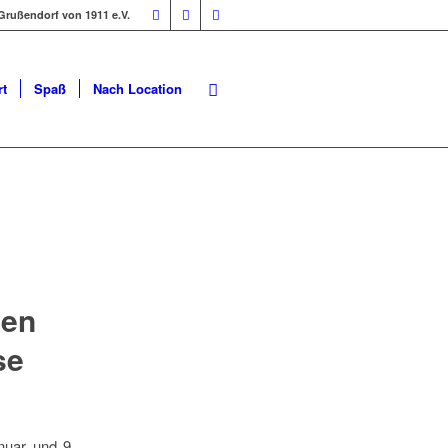
Grußendorf von 1911 e.V.
t
Spaß
Nach Location
den
se
nuar und 9.