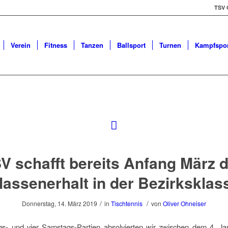
TSV 
Verein
Fitness
Tanzen
Ballsport
Turnen
Kampfspor
V schafft bereits Anfang März 
lassenerhalt in der Bezirksklas
/
/
Donnerstag, 14. März 2019
in
Tischtennis
von
Oliver Ohneiser
ags- und vier Samstags-Partien absolvierten wir zwischen dem 4. Ja