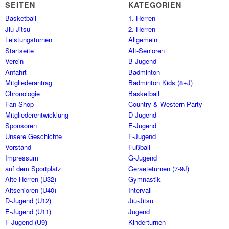
SEITEN
KATEGORIEN
Basketball
1. Herren
Jiu-Jitsu
2. Herren
Leistungsturnen
Allgemein
Startseite
Alt-Senioren
Verein
B-Jugend
Anfahrt
Badminton
Mitgliederantrag
Badminton Kids (8+J)
Chronologie
Basketball
Fan-Shop
Country & Western-Party
Mitgliederentwicklung
D-Jugend
Sponsoren
E-Jugend
Unsere Geschichte
F-Jugend
Vorstand
Fußball
Impressum
G-Jugend
auf dem Sportplatz
Geraeteturnen (7-9J)
Alte Herren (Ü32)
Gymnastik
Altsenioren (Ü40)
Intervall
D-Jugend (U12)
Jiu-Jitsu
E-Jugend (U11)
Jugend
F-Jugend (U9)
Kinderturnen