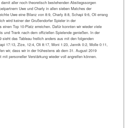
s damit aller noch theoretisch bestehenden Abstiegssorgen
ppelpartnern Uwe und Charly in allen sieben Matches der
chte Uwe eine Bilanz von 8:9, Charly 8:8, Schapi 9:6, Oli errang
ch wird keiner der Grußendorfer Spieler in der
 einen Top 10-Platz erreichen. Dafür konnten wir wieder viele
s und Trank nach dem offiziellen Spielende genießen. In der
9 sieht das Tableau freilich anders aus mit den folgenden
pi 17:13, Zize, 12:4, Oli 8:17, Moni 1:23, Jannik 0:2, Molle 0:11,
fen wir, dass wir in der frühestens ab dem 31. August 2019
 mit personeller Verstärkung wieder voll angreifen können.