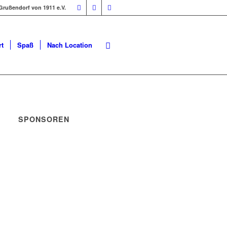
Grußendorf von 1911 e.V.
t
Spaß
Nach Location
SPONSOREN