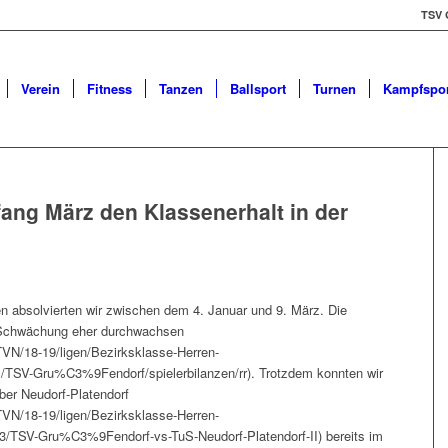
TSV 
Verein
Fitness
Tanzen
Ballsport
Turnen
Kampfspor
fang März den Klassenerhalt in der
en absolvierten wir zwischen dem 4. Januar und 9. März. Die
n Schwächung eher durchwachsen
TVN/18-19/ligen/Bezirksklasse-Herren-
TSV-Gru%C3%9Fendorf/spielerbilanzen/rr). Trotzdem konnten wir
ber Neudorf-Platendorf
TVN/18-19/ligen/Bezirksklasse-Herren-
3/TSV-Gru%C3%9Fendorf-vs-TuS-Neudorf-Platendorf-II) bereits im