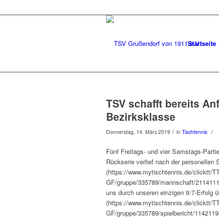
Startseite
TSV schafft bereits An
Bezirksklasse
/
/
Donnerstag, 14. März 2019
in
Tischtennis
Fünf Freitags- und vier Samstags-Parti
Rückserie verlief nach der personelle
(https://www.mytischtennis.de/clicktt/T
GF/gruppe/335789/mannschaft/2114111/
uns durch unseren einzigen 9:7-Erfolg ü
(https://www.mytischtennis.de/clicktt/T
GF/gruppe/335789/spielbericht/1142119