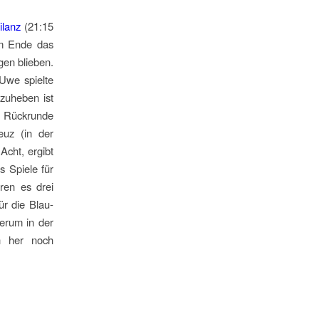
ilanz
(21:15
am Ende das
gen blieben.
 Uwe spielte
zuheben ist
r Rückrunde
euz (in der
Acht, ergibt
s Spiele für
ren es drei
ür die Blau-
derum in der
en her noch