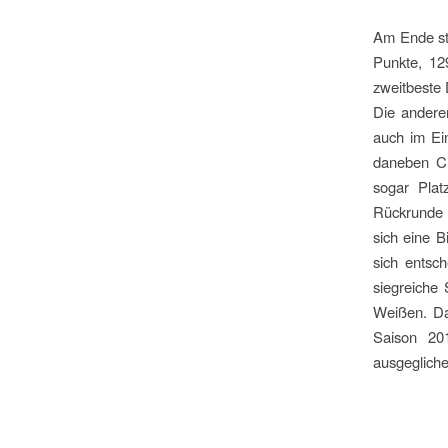
Am Ende st
Punkte, 12
zweitbeste 
Die anderen
auch im Ei
daneben Ch
sogar Plat
Rückrunde P
sich eine B
sich entsc
siegreiche 
Weißen. Da 
Saison 201
ausgegliche