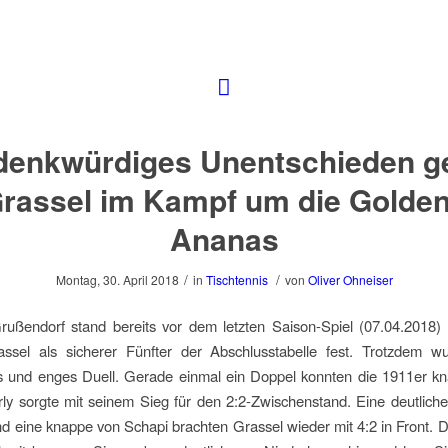
 denkwürdiges Unentschieden g
rassel im Kampf um die Golde
Ananas
/
/
Montag, 30. April 2018
in
Tischtennis
von
Oliver Ohneiser
ußendorf stand bereits vor dem letzten Saison-Spiel (07.04.2018) a
rassel als sicherer Fünfter der Abschlusstabelle fest. Trotzdem w
 und enges Duell. Gerade einmal ein Doppel konnten die 1911er kna
rly sorgte mit seinem Sieg für den 2:2-Zwischenstand. Eine deutlich
 eine knappe von Schapi brachten Grassel wieder mit 4:2 in Front. 