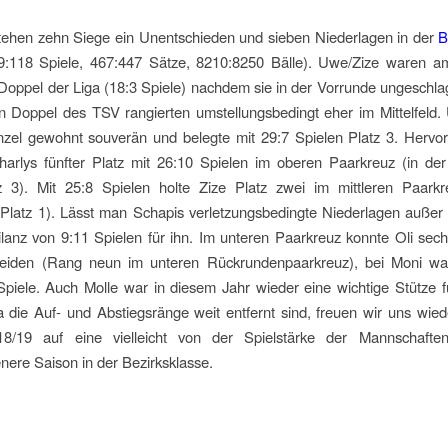
ehen zehn Siege ein Unentschieden und sieben Niederlagen in der
B
9:118 Spiele, 467:447 Sätze, 8210:8250 Bälle). Uwe/Zize waren 
Doppel der Liga (18:3 Spiele) nachdem sie in der Vorrunde ungeschla
 Doppel des TSV rangierten umstellungsbedingt eher im Mittelfeld.
nzel gewohnt souverän und belegte mit 29:7 Spielen Platz 3. Hervor
arlys fünfter Platz mit 26:10 Spielen im oberen Paarkreuz (in de
z 3). Mit 25:8 Spielen holte Zize Platz zwei im mittleren Paarkr
latz 1). Lässt man Schapis verletzungsbedingte Niederlagen außer 
ilanz von 9:11 Spielen für ihn. Im unteren Paarkreuz konnte Oli sech
heiden (Rang neun im unteren Rückrundenpaarkreuz), bei Moni wa
Spiele. Auch Molle war in diesem Jahr wieder eine wichtige Stütze f
die Auf- und Abstiegsränge weit entfernt sind, freuen wir uns wie
8/19 auf eine vielleicht von der Spielstärke der Mannschaft
nere Saison in der Bezirksklasse.