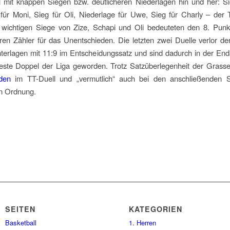
 mit knappen Siegen bzw. deutlicheren Niederlagen hin und her: Sie
für Moni, Sieg für Oli, Niederlage für Uwe, Sieg für Charly – der
e wichtigen Siege von Zize, Schapi und Oli bedeuteten den 8. Punk
ren Zähler für das Unentschieden. Die letzten zwei Duelle verlor 
nterlagen mit 11:9 im Entscheidungssatz und sind dadurch in der En
beste Doppel der Liga geworden. Trotz Satzüberlegenheit der Grasse
den
im TT-Duell und „vermutlich“ auch bei den anschließenden S
in Ordnung.
SEITEN
KATEGORIEN
Basketball
1. Herren