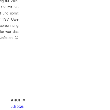
g für Zize,
 TSV mit 5:6
t und somit
der TSV. Uwe
dabrechnung
ler war das
tafetten 😉
ARCHIV
Juli 2026