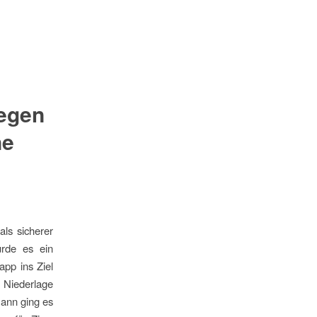
egen
ne
ls sicherer
urde es ein
pp ins Ziel
e Niederlage
Dann ging es