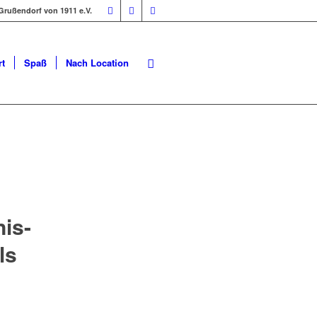
Grußendorf von 1911 e.V.
t
Spaß
Nach Location
is-
ls