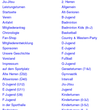
Jiu-Jitsu
2. Herren
Leistungsturnen
Allgemein
Startseite
Alt-Senioren
Verein
B-Jugend
Anfahrt
Badminton
Mitgliederantrag
Badminton Kids (8+J)
Chronologie
Basketball
Fan-Shop
Country & Western-Party
Mitgliederentwicklung
D-Jugend
Sponsoren
E-Jugend
Unsere Geschichte
F-Jugend
Vorstand
Fußball
Impressum
G-Jugend
auf dem Sportplatz
Geraeteturnen (7-9J)
Alte Herren (Ü32)
Gymnastik
Altsenioren (Ü40)
Intervall
D-Jugend (U12)
Jiu-Jitsu
E-Jugend (U11)
Jugend
F-Jugend (U9)
Kinderturnen
F-Jugend
Kinderturnen (0-3J)
in der Sporthalle
Kinderturnen (3-5J)
Badminton
Kinderturnen (5+J)