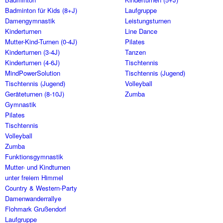
Badminton für Kids (8+J)
Laufgruppe
Damengymnastik
Leistungsturnen
Kinderturnen
Line Dance
Mutter-Kind-Turnen (0-4J)
Pilates
Kinderturnen (3-4J)
Tanzen
Kinderturnen (4-6J)
Tischtennis
MindPowerSolution
Tischtennis (Jugend)
Tischtennis (Jugend)
Volleyball
Geräteturnen (8-10J)
Zumba
Gymnastik
Pilates
Tischtennis
Volleyball
Zumba
Funktionsgymnastik
Mutter- und Kindturnen
unter freiem Himmel
Country & Western-Party
Damenwanderrallye
Flohmark Grußendorf
Laufgruppe