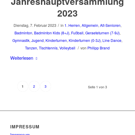
Jahreshauptversammlung
2023
/
Dienstag, 7. Februar 2023
in
1. Herren
,
Allgemein
,
Alt-Senioren
,
Badminton
,
Badminton Kids (8+J)
,
Fußball
,
Geraeteturnen (7-9J)
,
Gymnastik
,
Jugend
,
Kinderturnen
,
Kinderturnen (0-3J)
,
Line Dance
,
/
Tanzen
,
Tischtennis
,
Volleyball
von
Philipp Brand
Weiterlesen
2
3
1
Seite 1 von 3
IMPRESSUM
Impressum