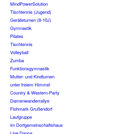
MindPowerSolution
Tischtennis (Jugend)
Geräteturnen (8-10J)
Gymnastik
Pilates
Tischtennis
Volleyball
Zumba
Funktionsgymnastik
Mutter- und Kindturnen
unter freiem Himmel
Country & Western-Party
Damenwanderrallye
Flohmark Grußendorf
Laufgruppe
im Dorfgemeinschaftshaus
Line Dance