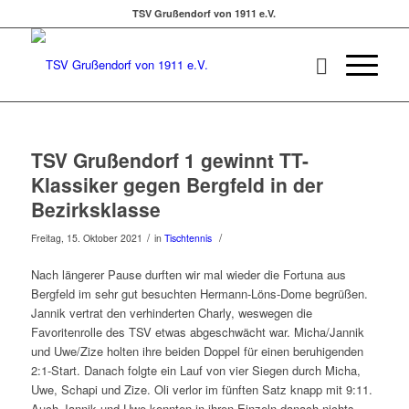
TSV Grußendorf von 1911 e.V.
TSV Grußendorf 1 gewinnt TT-
Klassiker gegen Bergfeld in der
Bezirksklasse
/
/
Freitag, 15. Oktober 2021
in
Tischtennis
Nach längerer Pause durften wir mal wieder die Fortuna aus
Bergfeld im sehr gut besuchten Hermann-Löns-Dome begrüßen.
Jannik vertrat den verhinderten Charly, weswegen die
Favoritenrolle des TSV etwas abgeschwächt war. Micha/Jannik
und Uwe/Zize holten ihre beiden Doppel für einen beruhigenden
2:1-Start. Danach folgte ein Lauf von vier Siegen durch Micha,
Uwe, Schapi und Zize. Oli verlor im fünften Satz knapp mit 9:11.
Auch Jannik und Uwe konnten in ihren Einzeln danach nichts