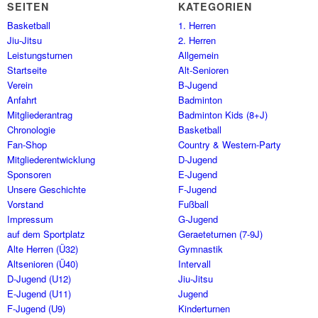
SEITEN
KATEGORIEN
Basketball
1. Herren
Jiu-Jitsu
2. Herren
Leistungsturnen
Allgemein
Startseite
Alt-Senioren
Verein
B-Jugend
Anfahrt
Badminton
Mitgliederantrag
Badminton Kids (8+J)
Chronologie
Basketball
Fan-Shop
Country & Western-Party
Mitgliederentwicklung
D-Jugend
Sponsoren
E-Jugend
Unsere Geschichte
F-Jugend
Vorstand
Fußball
Impressum
G-Jugend
auf dem Sportplatz
Geraeteturnen (7-9J)
Alte Herren (Ü32)
Gymnastik
Altsenioren (Ü40)
Intervall
D-Jugend (U12)
Jiu-Jitsu
E-Jugend (U11)
Jugend
F-Jugend (U9)
Kinderturnen