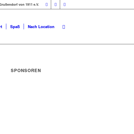
Grußendorf von 1911 e.V.
t
Spaß
Nach Location
SPONSOREN