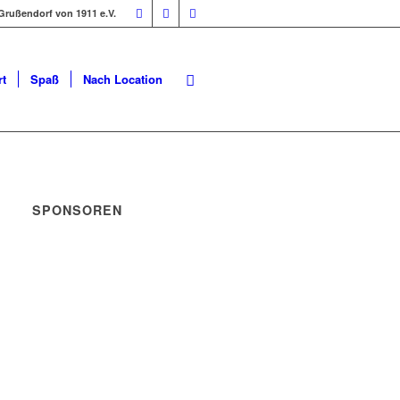
Grußendorf von 1911 e.V.
t
Spaß
Nach Location
SPONSOREN