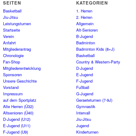
SEITEN
KATEGORIEN
Basketball
1. Herren
Jiu-Jitsu
2. Herren
Leistungsturnen
Allgemein
Startseite
Alt-Senioren
Verein
B-Jugend
Anfahrt
Badminton
Mitgliederantrag
Badminton Kids (8+J)
Chronologie
Basketball
Fan-Shop
Country & Western-Party
Mitgliederentwicklung
D-Jugend
Sponsoren
E-Jugend
Unsere Geschichte
F-Jugend
Vorstand
Fußball
Impressum
G-Jugend
auf dem Sportplatz
Geraeteturnen (7-9J)
Alte Herren (Ü32)
Gymnastik
Altsenioren (Ü40)
Intervall
D-Jugend (U12)
Jiu-Jitsu
E-Jugend (U11)
Jugend
F-Jugend (U9)
Kinderturnen