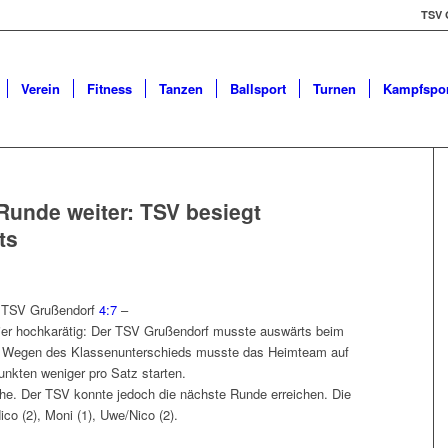
TSV 
Verein
Fitness
Tanzen
Ballsport
Turnen
Kampfspor
Runde weiter: TSV besiegt
ts
– TSV Grußendorf
4:7
–
er hochkarätig: Der TSV Grußendorf musste auswärts beim
n. Wegen des Klassenunterschieds musste das Heimteam auf
nkten weniger pro Satz starten.
he. Der TSV konnte jedoch die nächste Runde erreichen. Die
ico (2), Moni (1), Uwe/Nico (2).