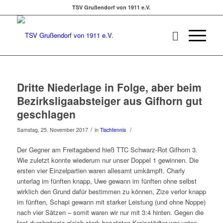
TSV Grußendorf von 1911 e.V.
Dritte Niederlage in Folge, aber beim
Bezirksligaabsteiger aus Gifhorn gut
geschlagen
/
/
Samstag, 25. November 2017
in
Tischtennis
Der Gegner am Freitagabend hieß TTC Schwarz-Rot Gifhorn 3.
Wie zuletzt konnte wiederum nur unser Doppel 1 gewinnen. Die
ersten vier Einzelpartien waren allesamt umkämpft. Charly
unterlag im fünften knapp, Uwe gewann im fünften ohne selbst
wirklich den Grund dafür bestimmen zu können, Zize verlor knapp
im fünften, Schapi gewann mit starker Leistung (und ohne Noppe)
nach vier Sätzen – somit waren wir nur mit 3:4 hinten. Gegen die
fast durchgängig gleich stark besetzten Kreisstädter war unten