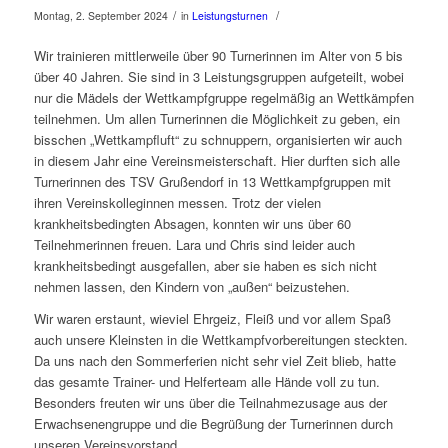
/
/
Montag, 2. September 2024
in
Leistungsturnen
Wir trainieren mittlerweile über 90 Turnerinnen im Alter von 5 bis
über 40 Jahren. Sie sind in 3 Leistungsgruppen aufgeteilt, wobei
nur die Mädels der Wettkampfgruppe regelmäßig an Wettkämpfen
teilnehmen. Um allen Turnerinnen die Möglichkeit zu geben, ein
bisschen „Wettkampfluft“ zu schnuppern, organisierten wir auch
in diesem Jahr eine Vereinsmeisterschaft. Hier durften sich alle
Turnerinnen des TSV Grußendorf in 13 Wettkampfgruppen mit
ihren Vereinskolleginnen messen. Trotz der vielen
krankheitsbedingten Absagen, konnten wir uns über 60
Teilnehmerinnen freuen. Lara und Chris sind leider auch
krankheitsbedingt ausgefallen, aber sie haben es sich nicht
nehmen lassen, den Kindern von „außen“ beizustehen.
Wir waren erstaunt, wieviel Ehrgeiz, Fleiß und vor allem Spaß
auch unsere Kleinsten in die Wettkampfvorbereitungen steckten.
Da uns nach den Sommerferien nicht sehr viel Zeit blieb, hatte
das gesamte Trainer- und Helferteam alle Hände voll zu tun.
Besonders freuten wir uns über die Teilnahmezusage aus der
Erwachsenengruppe und die Begrüßung der Turnerinnen durch
unseren Vereinsvorstand.