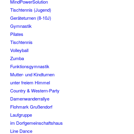
MindPowerSolution
Tischtennis (Jugend)
Geräteturnen (8-10J)
Gymnastik
Pilates
Tischtennis
Volleyball
Zumba
Funktionsgymnastik
Mutter- und Kindturnen
unter freiem Himmel
Country & Western-Party
Damenwanderrallye
Flohmark Grußendorf
Laufgruppe
im Dorfgemeinschaftshaus
Line Dance