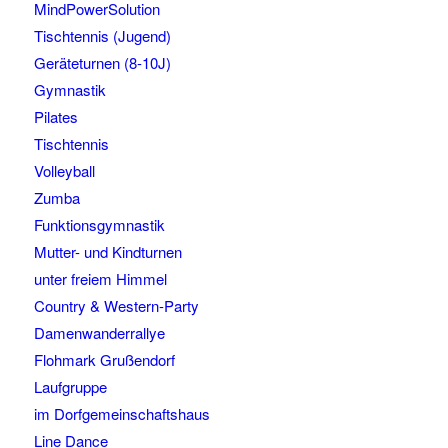
MindPowerSolution
Tischtennis (Jugend)
Geräteturnen (8-10J)
Gymnastik
Pilates
Tischtennis
Volleyball
Zumba
Funktionsgymnastik
Mutter- und Kindturnen
unter freiem Himmel
Country & Western-Party
Damenwanderrallye
Flohmark Grußendorf
Laufgruppe
im Dorfgemeinschaftshaus
Line Dance