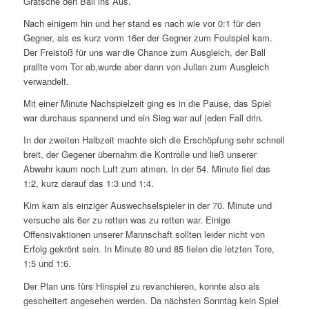
Grätsche den Ball ins Aus.
Nach einigem hin und her stand es nach wie vor 0:1 für den
Gegner, als es kurz vorm 16er der Gegner zum Foulspiel kam.
Der Freistoß für uns war die Chance zum Ausgleich, der Ball
prallte vom Tor ab,wurde aber dann von Julian zum Ausgleich
verwandelt.
Mit einer Minute Nachspielzeit ging es in die Pause, das Spiel
war durchaus spannend und ein Sieg war auf jeden Fall drin.
In der zweiten Halbzeit machte sich die Erschöpfung sehr schnell
breit, der Gegener übernahm die Kontrolle und ließ unserer
Abwehr kaum noch Luft zum atmen. In der 54. Minute fiel das
1:2, kurz darauf das 1:3 und 1:4.
Kim kam als einziger Auswechselspieler in der 70. Minute und
versuche als 6er zu retten was zu retten war. Einige
Offensivaktionen unserer Mannschaft sollten leider nicht von
Erfolg gekrönt sein. In Minute 80 und 85 fielen die letzten Tore,
1:5 und 1:6.
Der Plan uns fürs Hinspiel zu revanchieren, konnte also als
gescheitert angesehen werden. Da nächsten Sonntag kein Spiel