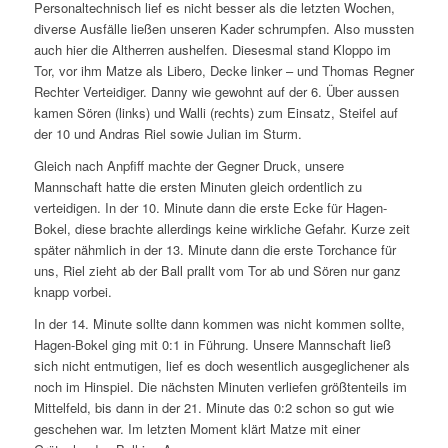
Personaltechnisch lief es nicht besser als die letzten Wochen,
diverse Ausfälle ließen unseren Kader schrumpfen. Also mussten
auch hier die Altherren aushelfen. Diesesmal stand Kloppo im
Tor, vor ihm Matze als Libero, Decke linker – und Thomas Regner
Rechter Verteidiger. Danny wie gewohnt auf der 6. Über aussen
kamen Sören (links) und Walli (rechts) zum Einsatz, Steifel auf
der 10 und Andras Riel sowie Julian im Sturm.
Gleich nach Anpfiff machte der Gegner Druck, unsere
Mannschaft hatte die ersten Minuten gleich ordentlich zu
verteidigen. In der 10. Minute dann die erste Ecke für Hagen-
Bokel, diese brachte allerdings keine wirkliche Gefahr. Kurze zeit
später nähmlich in der 13. Minute dann die erste Torchance für
uns, Riel zieht ab der Ball prallt vom Tor ab und Sören nur ganz
knapp vorbei.
In der 14. Minute sollte dann kommen was nicht kommen sollte,
Hagen-Bokel ging mit 0:1 in Führung. Unsere Mannschaft ließ
sich nicht entmutigen, lief es doch wesentlich ausgeglichener als
noch im Hinspiel. Die nächsten Minuten verliefen größtenteils im
Mittelfeld, bis dann in der 21. Minute das 0:2 schon so gut wie
geschehen war. Im letzten Moment klärt Matze mit einer