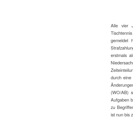
Alle vier
Tischtenni
gemeldet h
Strafzahlu
erstmals a
Niedersach
Zeiteinteil
durch eine
Änderungen
(WO/AB) so
Aufgaben be
zu Begriff
ist nun bis