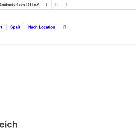
Grußendorf von 1911 e.V.
t
Spaß
Nach Location
eich