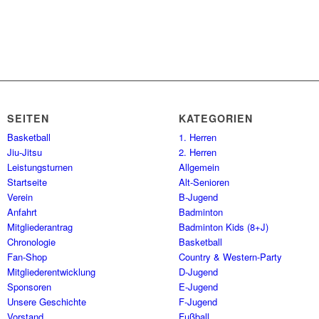
SEITEN
KATEGORIEN
Basketball
1. Herren
Jiu-Jitsu
2. Herren
Leistungsturnen
Allgemein
Startseite
Alt-Senioren
Verein
B-Jugend
Anfahrt
Badminton
Mitgliederantrag
Badminton Kids (8+J)
Chronologie
Basketball
Fan-Shop
Country & Western-Party
Mitgliederentwicklung
D-Jugend
Sponsoren
E-Jugend
Unsere Geschichte
F-Jugend
Vorstand
Fußball