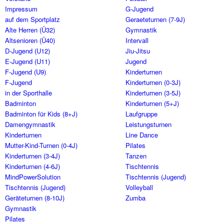
Impressum
G-Jugend
auf dem Sportplatz
Geraeteturnen (7-9J)
Alte Herren (Ü32)
Gymnastik
Altsenioren (Ü40)
Intervall
D-Jugend (U12)
Jiu-Jitsu
E-Jugend (U11)
Jugend
F-Jugend (U9)
Kinderturnen
F-Jugend
Kinderturnen (0-3J)
in der Sporthalle
Kinderturnen (3-5J)
Badminton
Kinderturnen (5+J)
Badminton für Kids (8+J)
Laufgruppe
Damengymnastik
Leistungsturnen
Kinderturnen
Line Dance
Mutter-Kind-Turnen (0-4J)
Pilates
Kinderturnen (3-4J)
Tanzen
Kinderturnen (4-6J)
Tischtennis
MindPowerSolution
Tischtennis (Jugend)
Tischtennis (Jugend)
Volleyball
Geräteturnen (8-10J)
Zumba
Gymnastik
Pilates