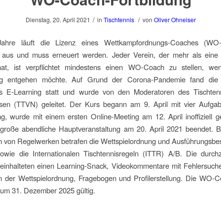
/
/
Dienstag, 20. April 2021
in
Tischtennis
von
Oliver Ohneiser
 Jahre läuft die Lizenz eines Wettkampfordnungs-Coaches (WO
s aus und muss erneuert werden. Jeder Verein, der mehr als eine
at, ist verpflichtet mindestens einen WO-Coach zu stellen, we
ng entgehen möchte. Auf Grund der Corona-Pandemie fand die 
ls E-Learning statt und wurde von den Moderatoren des Tischten
sen (TTVN) geleitet. Der Kurs begann am 9. April mit vier Aufgabe
ung, wurde mit einem ersten Online-Meeting am 12. April inoffiziell g
 große abendliche Hauptveranstaltung am 20. April 2021 beendet. 
 von Regelwerken betrafen die Wettspielordnung und Ausführungsb
wie die Internationalen Tischtennisregeln (ITTR) A/B. Die durch
inhalteten einen Learning-Snack, Videokommentare mit Fehlersuche,
en der Wettspielordnung, Fragebogen und Profilerstellung. Die WO-C
 zum 31. Dezember 2025 gültig.