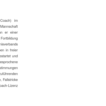
-Coach) im
 Mannschaft
nn er einer
Fortbildung
nisverbands
n in freier
estartet und
Besprochene
estimmungen
zuführenden
 Fallstricke
oach-Lizenz